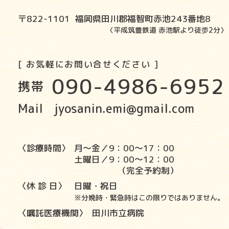
〒822-1101 福岡県田川郡福智町赤池243番地8
〈平成筑豊鉄道 赤池駅より徒歩2分〉
[ お気軽にお問い合せください ]
090-4986-6952
携帯
Mail jyosanin.emi@gmail.com
〈診療時間〉
月〜金／9：00〜17：00
土曜日／9：00〜12：00
（完全予約制）
〈休 診 日〉
日曜・祝日
※分娩時・緊急時はこの限りではありません。
〈嘱託医療機関〉
田川市立病院